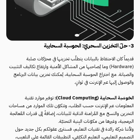
3- حلّ التخزين السحريّ: الحوسبة السحابية
قديماً كان الاحتفاظ بالبيانات يتطلّب تخزينها في محرّكات صلبة
(Hardware) وما يُصاحبها من المشاكل الأمنية وارتفاع تكاليف التثبيت
والصيانة. مع اختراع الحوسبة السحابية، يُمكنك تخزين بيانات البرنامج
والوصول إليها عبر الإنترنت في ثوانٍ.
الحَوسَبة السحابية (Cloud Computing):
توفير موارد تقنية
المعلومات عبر الإنترنت حسب الطلب، وتتكوّن تلك الموارد من مساحات
التخزين والنسخ مع المُزامنة الذاتية للبيانات، إضافةً إلى قدرات المُعالجة
البرمجية، وغيرها من مكوّنات البِنية التحتيّة.
ولأننا شركة رائدة في
تقنيات التعليم
، فسنثرى عقولكم بكل جديد حول
التصميم التعليمي، التعليم التكيّفي، التطبيقات القائمة على التلعيب،