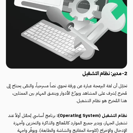
2- مدير: نظام التشغيل
تخيّل أن لغة البرمجة عبارة عن ورقة تحوي نصاً مسرحياً، والنصّ يحتاج إلى
مُخرج يُشرف على المشاهد ويوزّع الأدوار وينسّق المهام بين الممثلين،
هذا المُخرج هو نظام التشغيل.
نظام التشغيل (Operating System):
برنامج أساسي يُحمَّل أولاً عند
تشغيل الجهاز، ويدير جميع الموارد كالمُعالج والذاكرة والتخزين وأجهزة
الإدخال والإخراج (كلوحة المفاتيح والشاشة والطابعة). ويوفّر واجهة