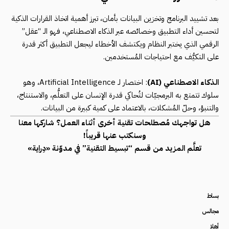
بعد تشييد البرنامج وتخزين البيانات بأمان، تبرز أهمية اتخاذ القرارات الذكية
لتحسين أداء التطبيق وخصائصه عبر الذكاء الاصطناعي، فهو الـ “عقل”
الرقمي الذي يختبر النظام ويكتشف الأخطاء ليجعل التطبيق أكثر قدرة
على التكيُّف مع احتياجات المُستخدمين.
الذكاء الاصطناعي (AI)
: اختصار لـ Artificial Intelligence، وهو
سلوك تتمتع به البرمجيّات لتُحاكي قدرة الإنسان على التعلُّم، والاستنتاج،
والتنبؤ، وحلّ المُشكلات، بالاعتماد على كمية كبيرة من البيانات.
هل تواجهك مُصطلحات تقنية أخرى أثناء العمل؟ شاركها معنا
وسنكتب عنها قريباً!
تعلَّم المزيد من قسم “
تبسيط التقنية
” في مدوّنة «دِراية»
بساط
مجالس
أهلا