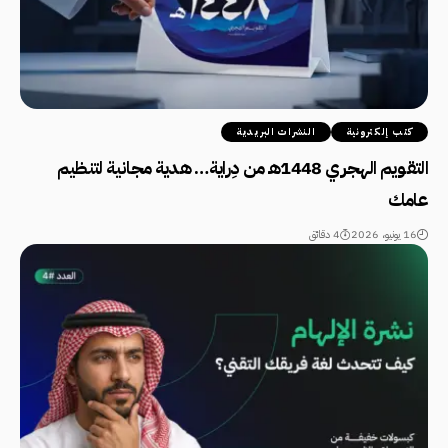
كتب إلكترونية
النشرات البريدية
التقويم الهجري 1448هـ من دِراية… هدية مجانية لتنظيم
عامك
16 يونيو، 2026
4 دقائق