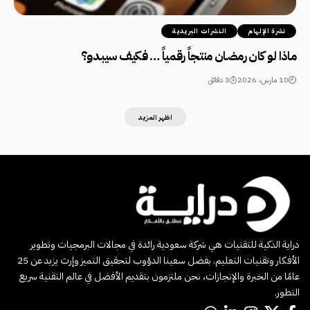
نشرة الإلهام
النشرات البريدية
ماذا لو كان رمضان منتجاً رقمياً … فكيف سيبدو؟
10 مارس، 2026
3 دقائق
اظهر المزيد
دراية الذكية للتقنيات هي شركة سعودية رائدة في مجالات البرمجيات وتطوير
الأفكار وتقنيات التعليم. بفضل سعينا الدؤوب لتحقيق التميز وإرث يزيد عن 25
عامًا من الخبرة والإنجازات، نحن ملتزمون بتقديم الأفضل في عالم التقنية سريع
التطور.