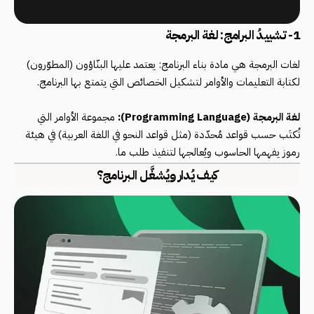
1- تشييدُ البرامج: لغة البرمجة
لغات البرمجة هي مادة بناء البرنامج: يعتمد عليها البنّاؤون (المطوّرون)
لكتابة التعليمات والأوامر لتشكيل الخصائص التي يتمتع بها البرنامج.
لغة البرمجة (Programming Language):
مجموعة الأوامر التي
تُكتَب حسب قواعد مُحدّدة (مثل قواعد النحو في اللغة العربية) في هيئة
رموز يفهمها الحاسوب ويُعالجها لتنفيذ طلب ما.
كيف يُدار ويُشغَّل البرنامج؟