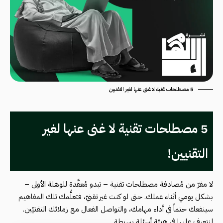
5 مصطلحات تقنية لا غنى عنها لغير التقنيين
5 مصطلحات تقنية لا غنى عنها لغير
التقنيين!
لا مفرّ من مُصادفة مصطلحات تقنية – تبدو مُعقَّدة للوهلة الأولى –
بشكل يومي أثناء عملك. حتى لو كنت غير تقنيّ، فتعلُّمك تلك المفاهيم
سينفعك حتماً في أداء مهامك، والتواصل الفعال مع زملائك التقنيّين.
لنتعرف عليها في هيئة أسئلة بسيطة..