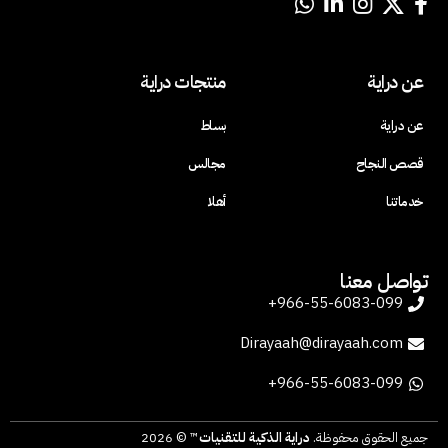
عن دراية
منتجات دراية
عن دراية
بساط
قصص النجاح
مجالس
خدماتنا
أهلا
تواصل معنا
966-55-6083-099+
Dirayaah@dirayaah.com
966-55-6083-099+
جميع الحقوق محفوظة.
دراية الذكية للتقنيات
™ © 2026