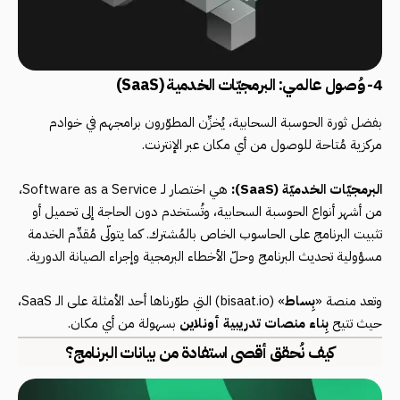
4- وُصول عالمي: البرمجيّات الخدمية (SaaS)
بفضل ثورة الحوسبة السحابية، يُخزِّن المطوّرون برامجهم في خوادم
مركزية مُتاحة للوصول من أي مكان عبر الإنترنت.
البرمجيّات الخدميّة (SaaS):
هي اختصار لـ Software as a Service،
من أشهر أنواع الحوسبة السحابية، وتُستخدم دون الحاجة إلى تحميل أو
تثبيت البرنامج على الحاسوب الخاص بالمُشترك. كما يتولّى مُقدِّم الخدمة
مسؤولية تحديث البرنامج وحلّ الأخطاء البرمجية وإجراء الصيانة الدورية.
وتعد منصة «
بِساط
» (
bisaat.io
) التي طوّرناها أحد الأمثلة على الـ SaaS،
حيث تتيح
بِناء منصات تدريبية أونلاين
بسهولة من أي مكان.
كيف نُحقق أقصى استفادة من بيانات البرنامج؟