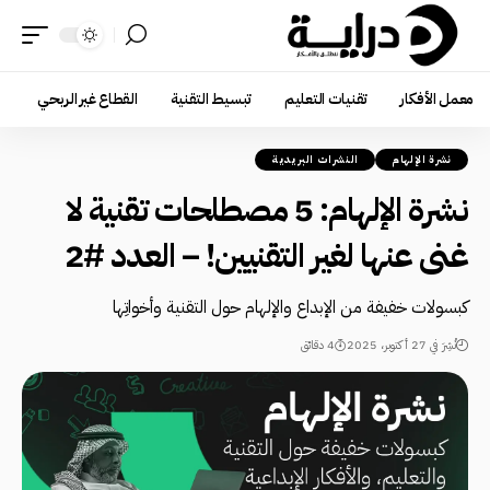
معمل الأفكار
تقنيات التعليم
تبسيط التقنية
القطاع غير الربحي
نشرة الإلهام
النشرات البريدية
نشرة الإلهام: 5 مصطلحات تقنية لا
غنى عنها لغير التقنيين! – العدد #2
كبسولات خفيفة من الإبداع والإلهام حول التقنية وأخواتِها
نُشِرَ في 27 أكتوبر، 2025
4 دقائق