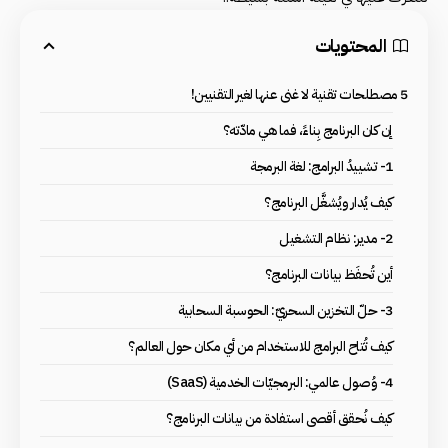
المحتويات
5 مصطلحات تقنية لا غنى عنها لغير التقنيين!
إن كان البرنامج بِناءً، فما هي مادّته؟
1- تشييدُ البرامج: لغة البرمجة
كيف يُدار ويُشغَّل البرنامج؟
2- مدير: نظام التشغيل
أين تُحفَظ بيانات البرنامج؟
3- حلّ التخزين السحريّ: الحوسبة السحابية
كيف تُتاح البرامج للاستخدام من أي مكان حول العالم؟
4- وُصول عالمي: البرمجيّات الخدمية (SaaS)
كيف نُحقق أقصى استفادة من بيانات البرنامج؟