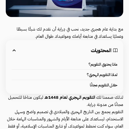
مع بداية عام هجري جديد، نحب في دِراية أن نقدم لك شيئًا بسيطًا
وعمليًا يساعدك في متابعة أيامك ومواعيدك طوال العام.
المحتويات
ماذا يحتوي التقويم؟
لماذا التقويم الهجري؟
حمّل التقويم مجانًا
لذلك صممنا لك
التقويم الهجري لعام 1448ه
ـ ليكون متاحًا للتحميل
مجانًا من مدونة دِراية.
التقويم يجمع بين التاريخ الهجري والميلادي في تصميم واضح وسهل
الاستخدام، ليساعدك على متابعة الأيام والشهور والمناسبات الهامة خلال
العام، سواء كنت تخطط لمواعيدك، أو تتابع المناسبات الإسلامية، أو فقط