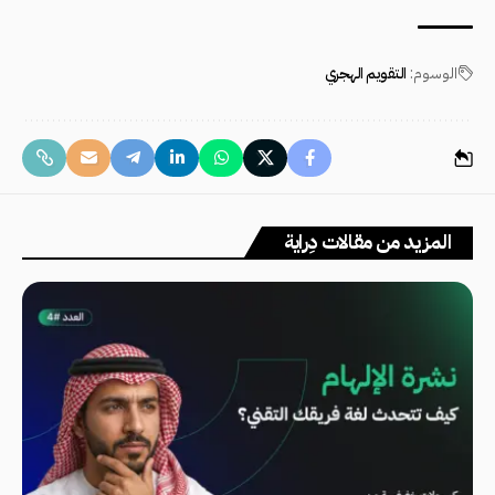
الوسوم:
التقويم الهجري
المزيد من مقالات دِراية