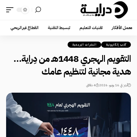
معمل الأفكار
تقنيات التعليم
تبسيط التقنية
القطاع غير الربحي
كتب إلكترونية
النشرات البريدية
التقويم الهجري 1448هـ من دِراية…
هدية مجانية لتنظيم عامك
نُشِرَ في 16 يونيو، 2026
4 دقائق